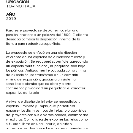
UBICACIÓN
TORINO, ITALIA
AÑO
2019
Para este proyecto se debía remodelar una
porción interior de un palazzo del 1800. El cliente
deseaba cambiar la disposición interna de la
tienda para reducir su superficie.
La propuesta se enfocó en una distribución
eficiente de los espacios de almacenamiento y
de exposición. Se recuperó superficie agregando
un espacio multifuncional, la pequeña sala bajo
los pórticos. Antiguamente ocupada como vitrina
de exposición, se transformó en un camarín-
vitrina de exposición, gracias a un sistema
sencillo de biombo que se abre y cierra
confiriendo privacidad sin perjudicar el carácter
expositivo de la sala.
A nivel de diseño de interior se necesitaba un
espacio luminoso y limpio, que permitiera
exponer los distintos tipos de telas, protagonistas
del proyecto con sus diversos colores, estampados
y texturas. Con la idea de exponer las telas como
si fueran libros en una librería, abierta y
accesible, se diseñaron los soportes y muestrarios
como repisas y colgadores utilizando MDF negro y